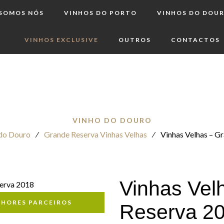
 SOMOS NÓS
VINHOS DO PORTO
VINHOS DO DOU
VINHOS EXCLUSIVE
OUTROS
CONTACTOS
VINHO DO DOURO
do Douro
⁄
Grande Reserva Vinhas Velhas
⁄
Vinhas Velhas – G
Vinhas Vel
LHORES PARCEIROS
Reserva 2